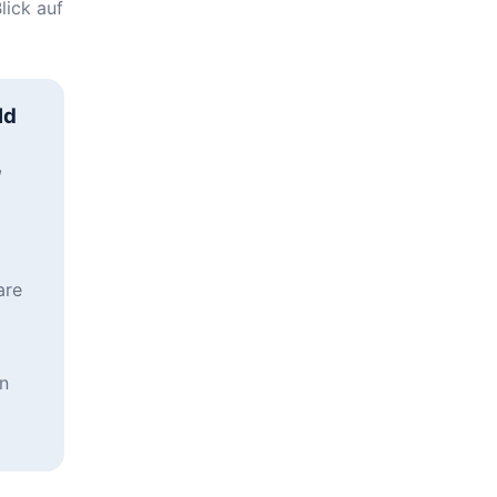
lick auf
ld
,
are
en