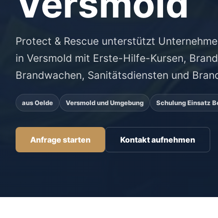
Versmold
Protect & Rescue unterstützt Unternehme
in Versmold mit Erste-Hilfe-Kursen, Bran
Brandwachen, Sanitätsdiensten und Bran
aus Oelde
Versmold und Umgebung
Schulung Einsatz B
Anfrage starten
Kontakt aufnehmen