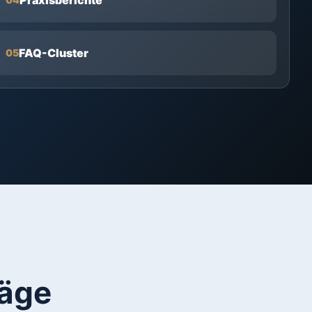
FAQ-Cluster
05
räge