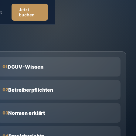
Jetzt
t
buchen
DGUV-Wissen
01
Betreiberpflichten
02
Normen erklärt
03
Praxisberichte
04