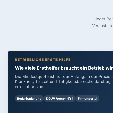
Jeder Bei
Veranstalt
BETRIEBLICHE ERSTE HILFE
Wie viele Ersthelfer braucht ein Betrieb wi
Die Mindestquote ist nur der Anfang. In der Praxis 
Krankheit, Teilzeit und Tätigkeitsbereiche darüber, 
erreichbar sind.
Bedarfsplanung
DGUV Vorschrift 1
Firmenportal