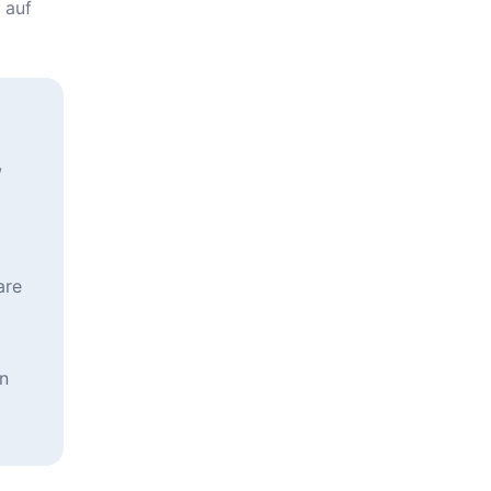
 auf
,
are
en