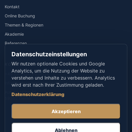
Kontakt
Online Buchung
Themen & Regionen
Akademie
Referenzen
Datenschutzeinstellungen
Wir nutzen optionale Cookies und Google
KONTAKT
Analytics, um die Nutzung der Website zu
+49 (0) 2520 6924114
verstehen und Inhalte zu verbessern. Analytics
info@protect-and-rescue.de
wird erst nach Ihrer Zustimmung geladen.
Auf der Höhe 35
Datenschutzerklärung
59302 Oelde
Akzeptieren
© 2026 Protect & Rescue Jungfermann UG. Alle Rechte
Ablehnen